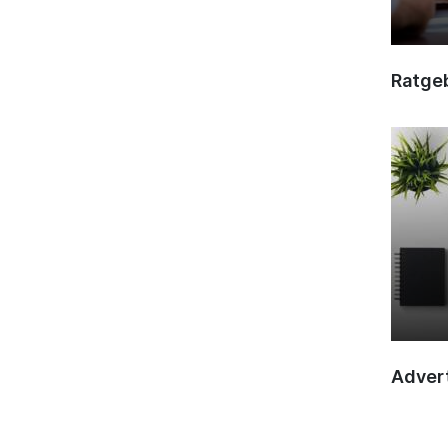
Ratge
Advert