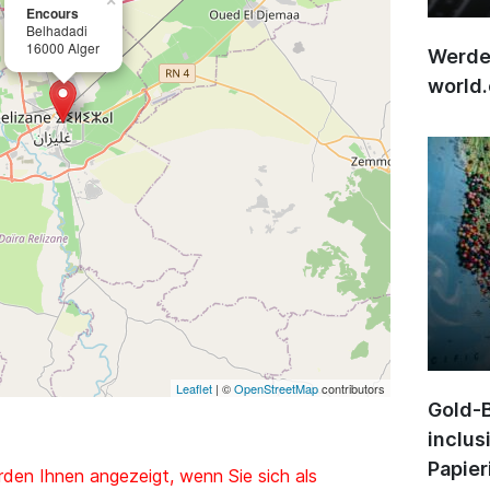
×
Encours
Belhadadi
16000 Alger
Werden
world
Leaflet
| ©
OpenStreetMap
contributors
Gold-B
inclus
Papier
den Ihnen angezeigt, wenn Sie sich als