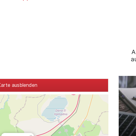
A
a
arte ausblenden