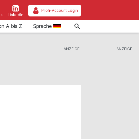
Profi-Account Login
ok
LinkedIn
on A bis Z
Sprache