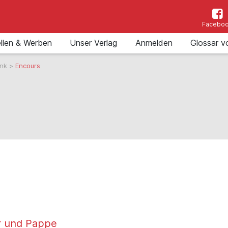
Facebo
llen & Werben
Unser Verlag
Anmelden
Glossar v
ank
>
Encours
r und Pappe