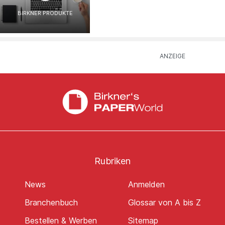
BIRKNER PRODUKTE
Rubriken
News
Anmelden
Branchenbuch
Glossar von A bis Z
Bestellen & Werben
Sitemap