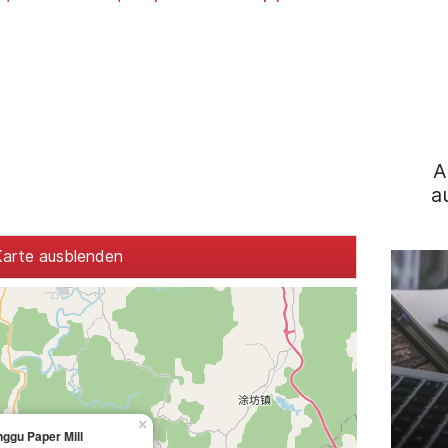
A
a
arte ausblenden
×
ggu Paper Mill