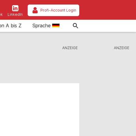
Profi-Account Login
ok
LinkedIn
on A bis Z
Sprache