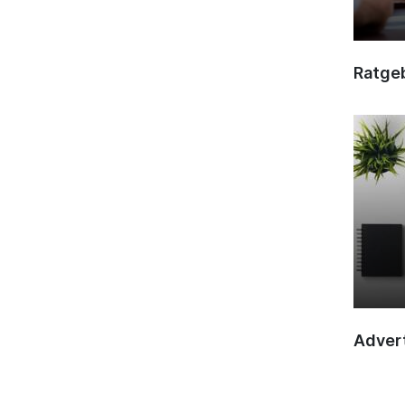
Ratge
Advert