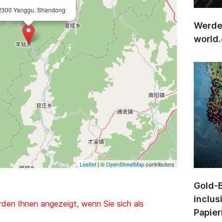
2300 Yanggu, Shandong
Werden
world
Leaflet
| ©
OpenStreetMap
contributors
Gold-B
inclus
den Ihnen angezeigt, wenn Sie sich als
Papier