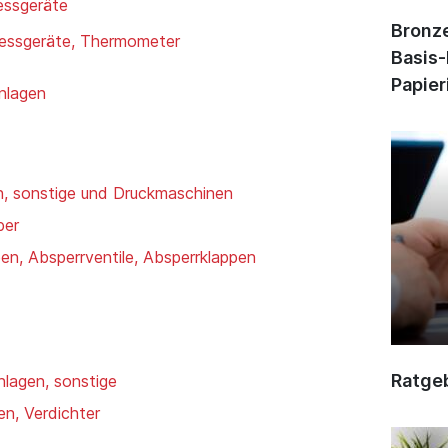
essgeräte
Bronze
messgeräte, Thermometer
Basis-
Papier
nlagen
, sonstige und Druckmaschinen
ber
en, Absperrventile, Absperrklappen
Ratge
lagen, sonstige
n, Verdichter