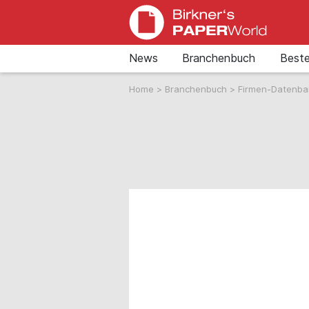
News
Branchenbuch
Beste
Home
>
Branchenbuch
>
Firmen-Datenb