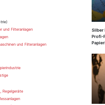
trie)
er und Filteranlagen
Silber
Profi-
lagen
Papier
rmaschinen und Filteranlagen
pierindustrie
stige
, Regelgeräte
Messanlagen