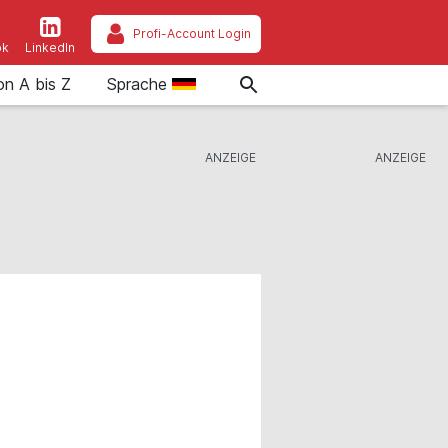
Profi-Account Login
ok
LinkedIn
on A bis Z
Sprache