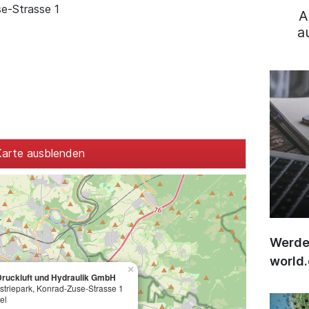
se-Strasse 1
A
a
arte ausblenden
Werden
world
×
Druckluft und Hydraulik GmbH
striepark, Konrad-Zuse-Strasse 1
el