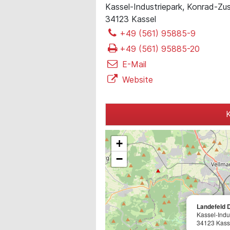
Kassel-Industriepark, Konrad-Zu
34123 Kassel
+49 (561) 95885-9
+49 (561) 95885-20
E-Mail
Website
K
+
−
Landefeld 
Kassel-Indu
34123 Kass