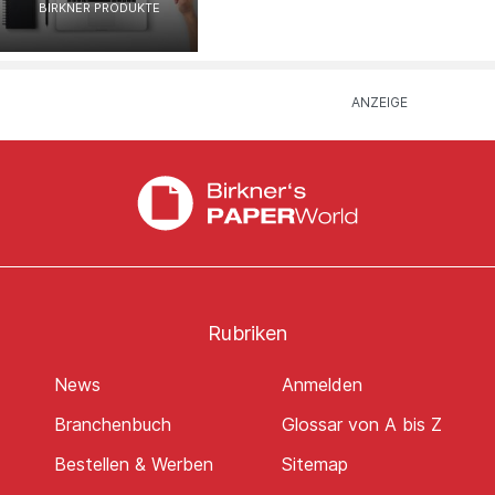
BIRKNER PRODUKTE
Rubriken
News
Anmelden
Branchenbuch
Glossar von A bis Z
Bestellen & Werben
Sitemap