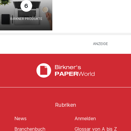
6
BIRKNER PRODUKTE
Rubriken
News
Anmelden
Branchenbuch
Glossar von A bis Z